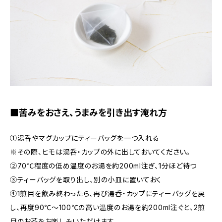
■苦みをおさえ、うまみを引き出す淹れ方
①湯呑やマグカップにティーバッグを一つ入れる
※その際、ヒモは湯呑・カップの外に出しておいてください。
②70℃程度の低め温度のお湯を約200ml注ぎ、1分ほど待つ
③ティーバッグを取り出し、別の小皿に置いておく
④1煎目を飲み終わったら、再び湯呑・カップにティーバッグを戻
し、再度90℃～100℃の高い温度のお湯を約200ml注ぐと、2煎
目のお茶をお楽しみいただけます