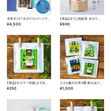
冷茶ギフト『みずどり(パーソナ
【単品】ほうじ和紅茶 あかり ティ
ル)』／一人暮らしの友達や日々
ーバッグ(10個入り)／さむい夜、
¥4,500
¥900
を頑張る大切な人へのプレゼン
身も心もほっとほぐれる甘みの
トに！
お茶／ROASTED BLACK TE
A 【Tea Bag 5 pieces】
【単品】かえで一煎袋(さやまか
ささら屋のお茶4種 飲み比べ一
おり和紅茶ティーバッグ2個入
煎袋セット／ささら屋のお茶の
¥250
¥1,000
り)／ささら屋のお茶を手軽にお
味見・お試しに！
ためし！