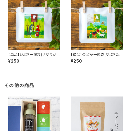
【単品】いぶき一煎袋(さやまかお
【単品】のどか一煎袋(やぶきたテ
りティーバッグ2個入り)／ささら
ィーバッグ2個入り)／ささら屋の
¥250
¥250
屋のお茶を手軽におためし！
お茶を手軽におためし！
その他の商品