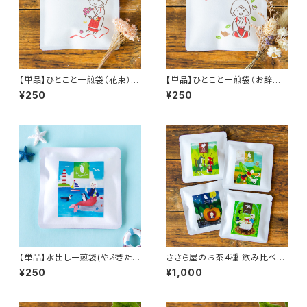
【単品】ひとこと一煎袋（花束）／
【単品】ひとこと一煎袋（お辞儀）
ご挨拶時のプチギフトに！ティー
／ご挨拶時のプチギフトに！ティ
¥250
¥250
バッグ2個入り一煎袋
ーバッグ2個入り一煎袋
【単品】水出し一煎袋(やぶきた・
ささら屋のお茶4種 飲み比べ一
さやまかおりブレンド冷茶パック
煎袋セット／ささら屋のお茶の
¥250
¥1,000
2個入り)／ささら屋の水出し緑
味見・お試しに！
茶を手軽におためし！