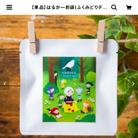
【単品】はるか一煎袋(ふくみどりティ
ーバッグ2個入り)／ささら屋のお茶を
手軽におためし！ | 狭山茶農家 ささら
屋（Japanese Tea Farmer SAS
ARAYA）