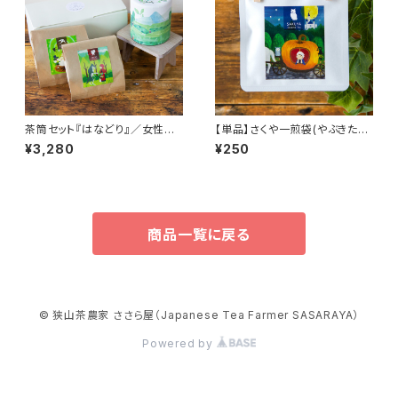
茶筒セット『はなどり』／女性に
【単品】さくや一煎袋(やぶきた・
喜ばれる可愛い茶筒セット
さやまかおりブレンドティーバッ
¥3,280
¥250
グ2個入り)／ささら屋のお茶を
手軽におためし！
商品一覧に戻る
© 狭山茶農家 ささら屋（Japanese Tea Farmer SASARAYA）
Powered by