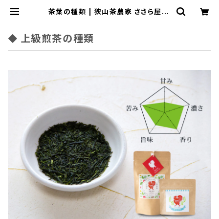
茶葉の種類 | 狭山茶農家 ささら屋（J
apanese Tea Farmer SASARA
YA）
上級煎茶の種類