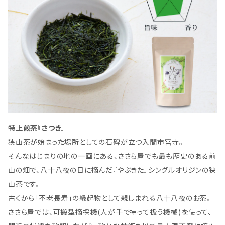
特上煎茶『さつき』
狭山茶が始まった場所としての石碑が立つ入間市宮寺。
そんなはじまりの地の一画にある、ささら屋でも最も歴史のある前
山の畑で、八十八夜の日に摘んだ『やぶきた』シングルオリジンの狭
山茶です。
古くから「不老長寿」の縁起物として親しまれる八十八夜のお茶。
ささら屋では、可搬型摘採機(人が手で持って扱う機械)を使って、