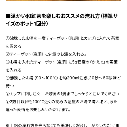
■温かい和紅茶を楽しむおススメの淹れ方（標準サ
イズのポット1回分）
①沸騰したお湯を一度ティーポット（急須）とカップに入れて茶器
を温める
②ティーポット（急須）に少量のお湯を入れる。
③お湯を入れたティーポット（急須）に5g程度の『かえで』の茶葉
を入れる
④沸騰したお湯（90～100℃）を約300ml注ぎ、30秒～60秒ほど
待つ
⑤カップに回し注ぐ ※最後の1滴までしっかりと注いでください
⑥2煎目以降も100℃近くの高めの温度のお湯で淹れると、また
違った表情をお楽しみいただけます。
※上記の淹れ方を守らなくても美味しくお召し上がりいただけま