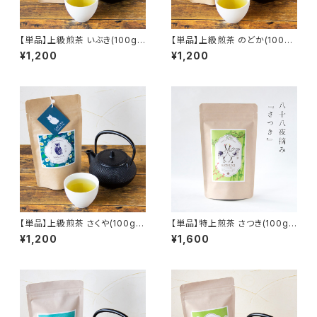
【単品】上級煎茶 いぶき(100gク
【単品】上級煎茶 のどか(100g
ラフトパッケージ)／目覚めの朝
クラフトパッケージ)／お茶を囲
¥1,200
¥1,200
に緑茶ですっきり！保管に便利な
んでみんなで団らん！保管に便
クラフトパック／SAYAMA TEA
利なクラフトパック／SAYAMA
【Ibuki 100g Craft paper ba
TEA【Nodoka 100g Craft p
g】
aper bag】
【単品】上級煎茶 さくや(100gク
【単品】特上煎茶 さつき(100gク
ラフトパッケージ)／１日の終わ
ラフトパッケージ)／不老長寿の
¥1,200
¥1,600
りに緑茶でリラックス！保管に便
縁起もの
利なクラフトパック／SAYAMA
TEA【Sakuya 100g Craft pa
per bag】