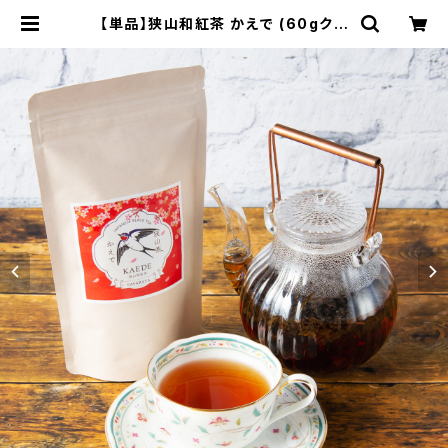
【単品】狭山和紅茶 かえで (60gクラ
フトパック)／豊かな香りとあまみで優
雅なティータイム！ ／ SAYAMA BL
ACK TEA【60g Craft Paper Ba
g】 | 狭山茶農家 ささら屋（Japanes
e Tea Farmer SASARAYA）