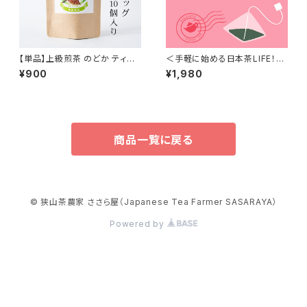
【単品】上級煎茶 のどか ティー
＜手軽に始める日本茶LIFE！＞
バッグ(10個パック)／手土産に
お茶っぱTB定期便（定期30個
¥900
¥1,980
もぴったり！簡単手軽に本格狭
版）
山茶を／SAYAMA TEA 【Tea
Bag 10 pieces】
商品一覧に戻る
© 狭山茶農家 ささら屋（Japanese Tea Farmer SASARAYA）
Powered by