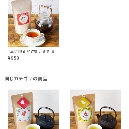
【単品】狭山和紅茶 かえで (60
gクラフトパック)／豊かな香りと
¥950
あまみで優雅なティータイム！
／ SAYAMA BLACK TEA【60
g Craft Paper Bag】
同じカテゴリの商品