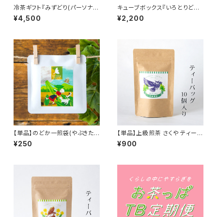
冷茶ギフト『みずどり(パーソナ
キューブボックス『いろとりどり
ル)』／一人暮らしの友達や日々
（3個）』／ちょっとした手土産
¥4,500
¥2,200
を頑張る大切な人へのプレゼン
に！選べるティーバッグキューブ
トに！
3個セット！
【単品】のどか一煎袋(やぶきたテ
【単品】上級煎茶 さくや ティーバ
ィーバッグ2個入り)／ささら屋の
ッグ(10個パック)／手土産にも
¥250
¥900
お茶を手軽におためし！
ぴったり！簡単手軽に本格狭山
茶を／SAYAMA TEA 【Tea Ba
g 10 pieces】