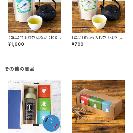
【単品】特上煎茶 はるか （100g
【単品】狭山火入れ茶 ひより (7
クラフトパック）／日常の中のち
0gクラフトパック)／なつかしく
¥1,600
¥700
ょっとしたご褒美に
ってホッとする、普段使いのやさ
しいお茶
その他の商品