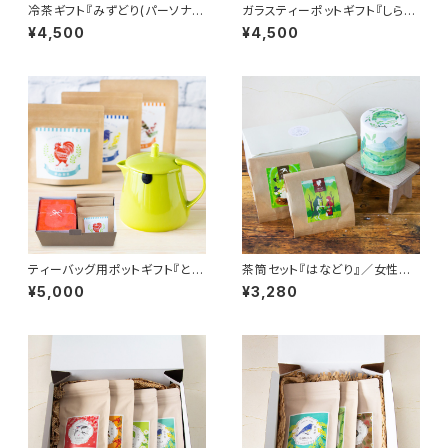
冷茶ギフト『みずどり(パーソナ
ガラスティーポットギフト『しらと
ル)』／一人暮らしの友達や日々
り』／お祝いごとなど大切な贈り
¥4,500
¥4,500
を頑張る大切な人へのプレゼン
物に！美しい茶器と狭山のお茶
トに！
っぱ2種セット！
ティーバッグ用ポットギフト『とま
茶筒セット『はなどり』／女性に
りぎ』／ティータイムにも仕事の
喜ばれる可愛い茶筒セット
¥5,000
¥3,280
おともにも！手軽にお茶を楽し
んでもらえるギフトセット