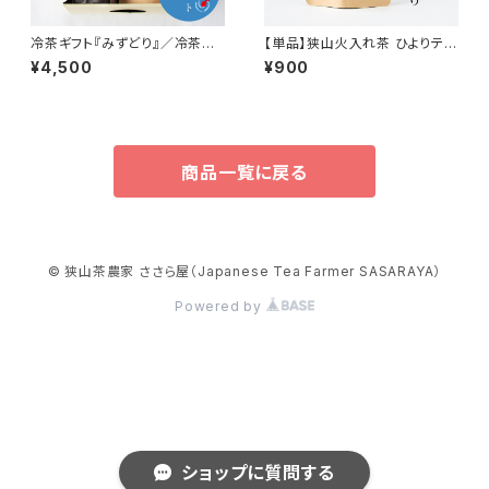
冷茶ギフト『みずどり』／冷茶ボ
【単品】狭山火入れ茶 ひよりティ
トルと狭山のお茶っぱ3種類の
ーバッグ(10個パック)／手土産
¥4,500
¥900
セット！
にもぴったり！簡単手軽に本格
狭山茶を／SAYAMA TEA 【Te
a Bag 10 pieces】
商品一覧に戻る
© 狭山茶農家 ささら屋（Japanese Tea Farmer SASARAYA）
Powered by
ショップに質問する