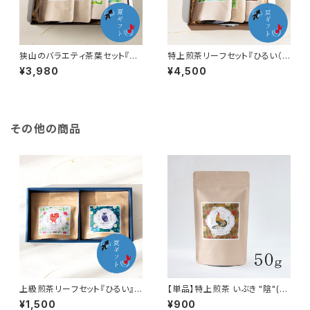
狭山のバラエティ茶葉セット『さ
特上煎茶リーフセット『ひるい（1
えずり』／お茶好きのあの人に
00g）』／ワンランク上のお茶の
¥3,980
¥4,500
感謝の気持ちを！
贈り物！特上煎茶リーフ3種のギ
フトセット！
その他の商品
上級煎茶リーフセット『ひるい』
【単品】特上煎茶 いぶき "陰"(5
／お茶好きのあの人に感謝の気
0gクラフトパッケージ)／始まり
¥1,500
¥900
持ちを！選べる狭山茶リーフ2種
の朝を彩る濃厚なお茶