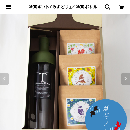
冷茶ギフト『みずどり』／冷茶ボトルと
狭山のお茶っぱ3種類のセット！ | 狭
山茶農家 ささら屋（Japanese Tea
Farmer SASARAYA）