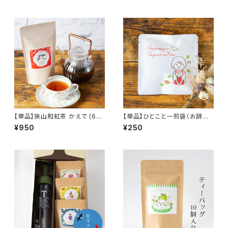
のギフトセット！
【単品】狭山和紅茶 かえで (60
【単品】ひとこと一煎袋（お辞儀）
gクラフトパック)／豊かな香りと
／ご挨拶時のプチギフトに！ティ
¥950
¥250
あまみで優雅なティータイム！
ーバッグ2個入り一煎袋
／ SAYAMA BLACK TEA【60
g Craft Paper Bag】